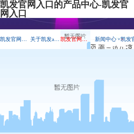
凯发官网入口的产品中心-凯发官
网入口
凯发官网入口-凯发app平台
关于凯发app平台
凯发官网入口的产品中心
新闻中心
∨
∨
∨