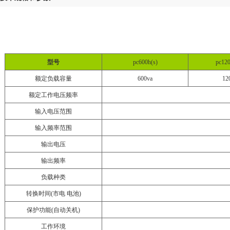
型号
pc600h(s)
pc12
额定负载容量
600va
12
额定工作电压频率
输入电压范围
输入频率范围
输出电压
输出频率
负载种类
转换时间(市电 电池)
保护功能(自动关机)
工作环境